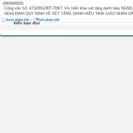
(26/10/2022)
Công văn Số: 4732/BGDĐT-TĐKT V/v triển khai xét tặng danh hiệu NGND
NGHỊ ĐỊNH QUY ĐỊNH VỀ XÉT TẶNG DANH HIỆU “NHÀ GIÁO NHÂN DÂ
Xem phản hồi
--
Gửi phản hồi
kiến bạn đọc