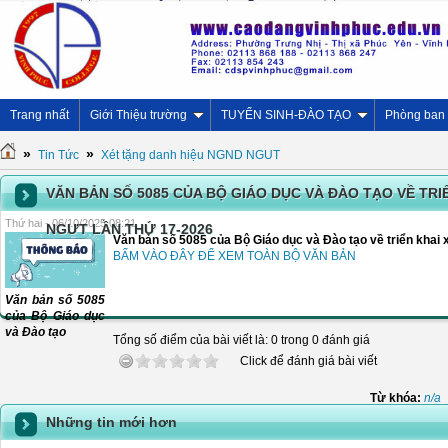
Trang nhất
Giới Thiệu trường
TUYỂN SINH-ĐÀO TẠO
Phòng ban
»
»
Tin Tức
Xét tặng danh hiệu NGND NGUT
VĂN BẢN SỐ 5085 CỦA BỘ GIÁO DỤC VÀ ĐÀO TẠO VỀ
Thứ hai - 06/10/2025 08:21
NGƯT LẦN THỨ 17-2026
Văn bản số 5085 của Bộ Giáo dục và Đào tạo về triển k
BẤM VÀO ĐÂY ĐỂ XEM TOÀN BỘ VĂN BẢN
Văn bản số 5085
của Bộ Giáo dục
và Đào tạo
Tổng số điểm của bài viết là: 0 trong 0 đánh giá
Click để đánh giá bài viết
Từ khóa:
n/a
Những tin mới hơn