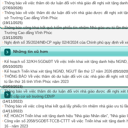
Thông báo về việc thăm dò dư luận đối với nhà giáo đề nghị xét tặng d
(27/03/2026)
Thông báo về việc thăm dò dư luận đối với nhà giáo được đề nghị xét t
sở Trường Cao đẳng Vĩnh Phúc
(19/11/2025)
Thông báo công khai kết quả kiểm phiếu tín nhiệm Nhà giáo ưu tú lần t
Trường Cao đẳng Vĩnh Phúc
(13/11/2025)
Nghị định số 35/2024/NĐ-CP ngày 02/4/2024 của Chính phủ quy định về
Những tin cũ hơn
Kế hoạch số 32/KH-SGD&ĐT Về việc triển khai xét tặng danh hiệu NGND,
(05/10/2025)
Kế hoạch Triển khai xét tặng NGND, NGƯT lần thứ 17 năm 2026
(05/10/2
THÔNG BÁO Về việc thăm dò dư luận đối với các nhà giáo đề nghị xét t
tú lần thứ 16 tỉnh Vĩnh Phúc năm 2023
(03/03/2023)
Thông báo về việc thăm dò dư luận đối với nhà giáo được đề nghị xét 
2023 cấp cơ sở trường CĐVP
(14/11/2022)
Thông báo về việc công khai kết quả lấy phiếu tín nhiệm nhà giáo ưu tú 
(14/11/2022)
KẾ HOẠCH Triển khai xét tặng danh hiệu “Nhà giáo Nhân dân”, “Nhà giáo 
Công văn số 2058/SGDĐT-TCCB-CTTT về việc Triển khai xét tặng danh hi
16 - năm 2023