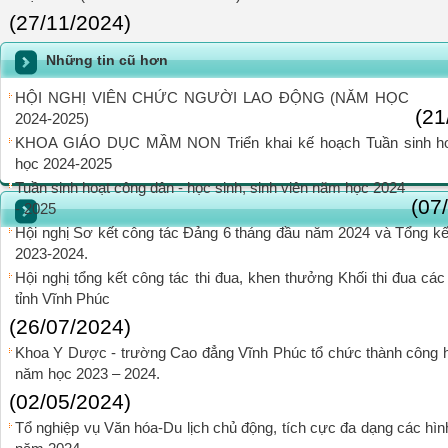
(27/11/2024)
Những tin cũ hơn
HỘI NGHỊ VIÊN CHỨC NGƯỜI LAO ĐỘNG (NĂM HỌC
(21
2024-2025)
KHOA GIÁO DỤC MẦM NON Triển khai kế hoạch Tuần sinh 
học 2024-2025
Tuần sinh hoạt công dân - học sinh, sinh viên năm học 2024
(07
- 2025
Hội nghị Sơ kết công tác Đảng 6 tháng đầu năm 2024 và Tổng k
2023-2024.
Hội nghị tổng kết công tác thi đua, khen thưởng Khối thi đua cá
tỉnh Vĩnh Phúc
(26/07/2024)
Khoa Y Dược - trường Cao đẳng Vĩnh Phúc tổ chức thành công hộ
năm học 2023 – 2024.
(02/05/2024)
Tổ nghiệp vụ Văn hóa-Du lịch chủ động, tích cực đa dạng các hìn