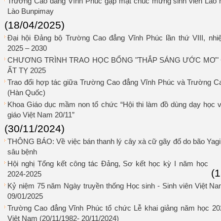
Trường Cao đẳng Vĩnh Phúc gặp mặt chúc mừng sinh viên Lào 
Lào Bunpimay
(18/04/2025)
Đại hội Đảng bộ Trường Cao đẳng Vĩnh Phúc lần thứ VIII, nh
2025 – 2030
CHƯƠNG TRÌNH TRAO HỌC BỔNG "THẮP SÁNG ƯỚC MƠ"
ẤT TỴ 2025
Trao đổi hợp tác giữa Trường Cao đẳng Vĩnh Phúc và Trường 
(Hàn Quốc)
Khoa Giáo dục mầm non tổ chức “Hội thi làm đồ dùng dạy học 
giáo Việt Nam 20/11”
(30/11/2024)
THÔNG BÁO: Về việc bán thanh lý cây xà cữ gãy đổ do bão Yagi
sâu bệnh
Hội nghị Tổng kết công tác Đảng, Sơ kết học kỳ I năm học
(
2024-2025
Kỷ niệm 75 năm Ngày truyền thống Học sinh - Sinh viên Việt Na
09/01/2025
Trường Cao đẳng Vĩnh Phúc tổ chức Lễ khai giảng năm học 20
Việt Nam (20/11/1982- 20/11/2024)