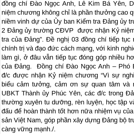
đồng chí Đào Ngọc Anh, Lê Kim Bá Yên, 
niệm chương không chỉ là phần thưởng cao qu
niềm vinh dự của Ủy ban Kiểm tra Đảng ủy tr
2 Đảng ủy trường CĐVP được nhận Kỷ niệm
tra của Đảng”. Đề nghị 03 đồng chí tiếp tục
chính trị và đạo đức cách mạng, với kinh ng
làm gì, ở đâu vẫn tiếp tục đóng góp nhiều h
của Đảng. Đồng chí Đào Ngọc Anh – Phó B
đ/c được nhận Kỷ niệm chương “Vì sự nghi
biểu cảm tưởng, cảm ơn sự quan tâm và n
UBKT Thành ủy Phúc Yên, các đ/c trong Đả
thường xuyên tu dưỡng, rèn luyện, học tập v
đấu để hoàn thành tốt hơn nữa nhiệm vụ củ
sản Việt Nam, góp phần xây dựng Đảng bộ 
càng vững mạnh./.