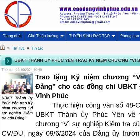
Trang nhất
Giới Thiệu trường
TUYỂN SINH-ĐÀO TẠO
Phòng ban
»
»
Tin Tức
Tin tức
UBKT THÀNH ỦY PHÚC YÊN TRAO KỶ NIỆM CHƯƠNG “VÌ S
Thứ ba - 22/10/2024 10:49
Trao tặng Kỷ niệm chương “V
Đảng” cho các đồng chí UBKT
Vĩnh Phúc
UBKT Thành ủy
Phúc Yên trao Kỷ
Thực hiện công văn số 48-CV
niệm chương “Vì
UBKT Thành ủy Phúc Yên về v
sự nghiệp Kiểm
tra của Đảng”
chương “Vì sự nghiệp Kiểm tra củ
CV/ĐU, ngày 09/6/2024 của Đảng ủy trườn