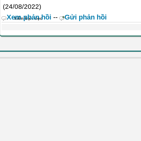
(24/08/2022)
Xem phản hồi
--
Gửi phản hồi
kiến bạn đọc