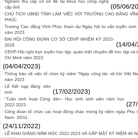
Nghiệm thu cấp cơ sở đề tài khoa học công nghệ
(05/06/2
cấp tỉnh
CHỦ TỊCH UBND TỈNH LÀM VIỆC VỚI TRƯỜNG CAO ĐẲNG VĨN
PHÚC
Trường Cao đẳng Vĩnh Phúc tham dự Ngày hội tư vấn tuyển sinh
năm 2023.
ĐẠI HỘI CÔNG ĐOÀN CƠ SỞ CĐVP NHIỆM KỲ 2023-
(14/04
2028.
CĐVP-Hội nghị trực tuyến học tập, quán triệt chuyên đề học tập và
Chí Minh năm 2023.
(04/04/2023)
Thông báo về việc tổ chức kỷ niệm “Ngày công tác xã hội Việt N
năm 2023
Lễ Kết nạp đảng viên
(17/02/2023)
mới
“Tuần sinh hoạt Công dân– Học sinh sinh viên năm học
(27
2022-2023.
Công đoàn tổ chức các hoạt động chào mừng kỷ niệm ngày Phụ n
Nam- 20/11.
(24/11/2022)
LỄ KHAI GIẢNG NĂM HỌC 2022-2023 VÀ GẶP MẶT KỶ NIỆM 40 