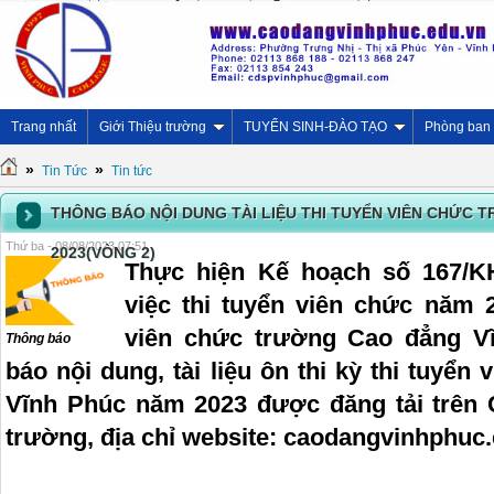
Trang nhất
Giới Thiệu trường
TUYỂN SINH-ĐÀO TẠO
Phòng ban
»
»
Tin Tức
Tin tức
THÔNG BÁO NỘI DUNG TÀI LIỆU THI TUYỂN VIÊN CHỨC
Thứ ba - 08/08/2023 07:51
2023(VÒNG 2)
Thực hiện Kế hoạch số 167/K
việc thi tuyển viên chức năm 
viên chức trường Cao đẳng V
Thông báo
báo nội dung, tài liệu ôn thi kỳ thi tuyể
Vĩnh Phúc năm 2023 được đăng tải trên C
trường, địa chỉ website: caodangvinhphuc.