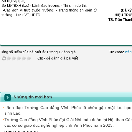
Sở Nội vụ (b/c);
Sở LĐTBXH (b/c) - Lãnh đạo trường; - Thí sinh dự thi:
-Các đơn vị trực thuộc trường; - Trang thông tin điện tử
(Đã ký
trường; - Lưu: VT, HĐTD.
HIỆU TRƯ
TS. Trần Thanh
Tổng số điểm của bài viết là: 1 trong 1 đánh giá
Từ khóa:
viên
Click để đánh giá bài viết
Những tin mới hơn
Lãnh đạo Trường Cao đẳng Vĩnh Phúc tổ chức gặp mặt lưu học
sinh Lào.
Trường Cao đẳng Vĩnh Phúc đạt Giải Nhì toàn đoàn tại Hội thao Cán 
các cơ sở giáo dục nghề nghiệp tỉnh Vĩnh Phúc năm 2023.