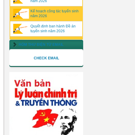
năm 2026
Kế hoạch công tác tuyển sinh
năm 2026
Quyết định ban hành Đề án
tuyển sinh năm 2026
HÒM THƯ ĐIỆN TỬ EMAIL
CHECK EMAIL