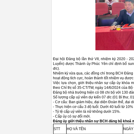
Đại hội Đảng bộ lần thứ VII, nhiệm kỳ 2020 - 2
Luyến) được Thành ủy Phúc Yên chỉ định bổ sung 
đ/c).
Nhiệm kỳ vừa qua, các đồng chí trong BCH Đảng bộ
hoạt động tích cực, hoàn thành tốt nhiệm vụ được
Việc lựa chọn, giới thiệu nhân sự cấp ủy khóa
theo Chỉ thị số 35-CT/TW, ngày 14/6/2024 của Bộ C
Đảng bộ nhà trường hiện có 08 chi bộ với 130 đả
Số lượng cấp uỷ viên dự kiến 07 đ/c (01 Bí thư, 0
- Cơ cấu: Ban giám hiệu, đại diện Đoàn thể, đại 
- Thực hiện cơ cấu 3 độ tuổi: Dưới 40 tuổi từ 10% 
- Tỷ lệ cấp uỷ viên là nữ không dưới 15%.
- Cấp ủy có sự đổi mới.
Đảng ủy giới thiệu nhân sự BCH đảng bộ khoá 
STT
HỌ VÀ TÊN
NGÀY