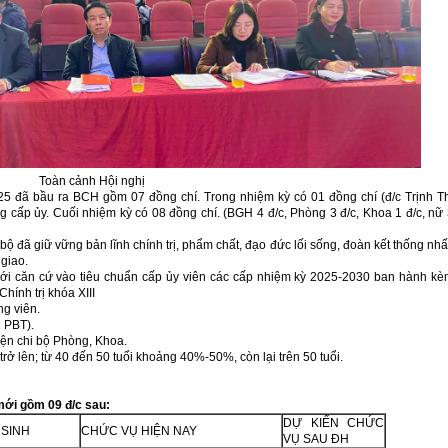
Toàn cảnh Hội nghị
025 đã bầu ra BCH gồm 07 đồng chí. Trong nhiệm kỳ có 01 đồng chí (đ/c Trịnh T
cấp ủy. Cuối nhiệm kỳ có 08 đồng chí. (BGH 4 đ/c, Phòng 3 đ/c, Khoa 1 đ/c, nữ
 đã giữ vững bản lĩnh chính trị, phẩm chất, đạo đức lối sống, đoàn kết thống nhấ
 giao.
 mới căn cứ vào tiêu chuẩn cấp ủy viên các cấp nhiệm kỳ 2025-2030 ban hành k
hính trị khóa XIII
ng viên.
1 PBT).
diện chi bộ Phòng, Khoa.
trở lên; từ 40 đến 50 tuổi khoảng 40%-50%, còn lại trên 50 tuổi.
mới gồm 09 đ/c sau:
DỰ KIẾN CHỨC
 SINH
CHỨC VỤ HIỆN NAY
VỤ SAU ĐH