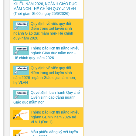
KHIẾU NĂM 2026, NGÀNH GIÁO DỤC
MẦM NON - HỆ CHÍNH QUY và VLVH
(Thời gian: 8h00, ngày 25/6/2026)
Quy định về việc quy đổi
điểm trong xét tuyển sinh
ngành Giáo dục mầm non- Hệ chính
quy- năm 2026
Thông báo lịch thi năng khiếu
ngành Giáo dục mầm non -
Hệ chính quy- năm 2026
Quy định về việc quy đổi
điểm trong xét tuyển sinh
năm 2026- ngành Giáo dục mầm non,
hệ VLVH
Quyết định ban hành Quy chế
tuyển sinh cao đẳng ngành
Giáo dục mầm non
Thông báo lịch thi năng khiếu
ngành GDMN năm 2026 hệ
VLVH (Đợt 1)
Mẫu phiếu đăng ký xét tuyển