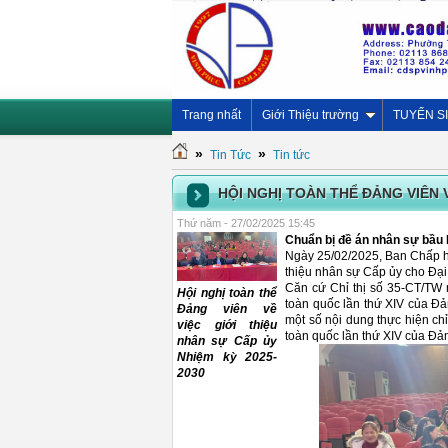
Trang nhất
Giới Thiệu trường
TUYỂN S
»
»
Tin Tức
Tin tức
HỘI NGHỊ TOÀN THỂ ĐẢNG VIÊN V
Thứ năm - 27/02/2025 15:45
Chuẩn bị đề án nhân sự bầ
Ngày 25/02/2025, Ban Chấp hà
thiệu nhân sự Cấp ủy cho Đại
Căn cứ Chỉ thị số 35-CT/TW 
Hội nghị toàn thể
toàn quốc lần thứ XIV của 
Đảng viên về
một số nội dung thực hiện chỉ 
việc giới thiệu
toàn quốc lần thứ XIV của Đả
nhân sự Cấp ủy
Nhiệm kỳ 2025-
2030