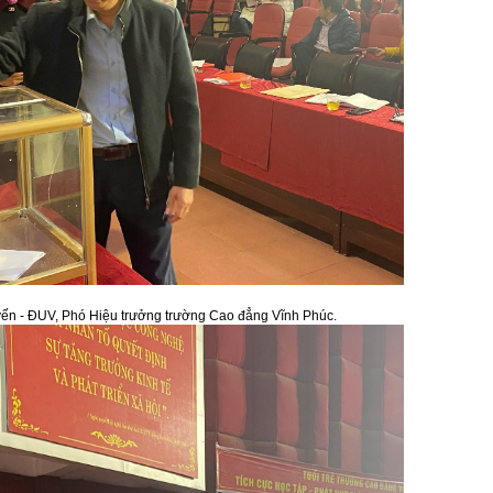
yến - ĐUV, Phó Hiệu trưởng trường Cao đẳng Vĩnh Phúc.