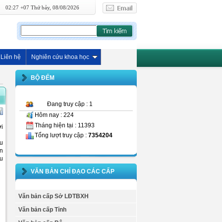
02:27 +07 Thứ bảy, 08/08/2026
Liên hệ
Nghiên cứu khoa học
BỘ ĐẾM
Đang truy cập : 1
Hôm nay : 224
Tháng hiện tại : 11393
ới
Tổng lượt truy cập :
7354204
ểu
n
ểu
VĂN BẢN CHỈ ĐẠO CÁC CẤP
Văn bản cấp Sở LĐTBXH
Văn bản cấp Tỉnh