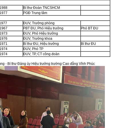
/1988
Bí thư Đoàn TNCSHCM
/1977
PGĐ Trung tâm
/1977
ĐUV, Trưởng phòng
/1967
PBT ĐU, Phó Hiệu trưởng
Phó BT ĐU
/1973
ĐUV, Phó Hiệu trưởng
/1976
ĐUV, Trưởng khoa
/1971
Bí thư ĐU, Hiệu trưởng
Bí thư ĐU
/1974
ĐUV, Phó TP
/1974
ĐUV, TP, CT công đoàn
ng - Bí thư Đảng ủy Hiệu trưởng trường Cao đẳng Vĩnh Phúc