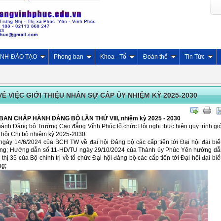
INH-ĐÀO TẠO
Phòng ban
Khoa - Tổ
Đoàn thể
Tin Tức
Ề VIỆC GIỚI THIỆU NHÂN SỰ CẤP ỦY NHIỆM KỲ 2025-2030
u BAN CHẤP HÀNH ĐẢNG BỘ LẦN THỨ VIII, nhiệm kỳ 2025 - 2030
nh Đảng bộ Trường Cao đẳng Vĩnh Phúc tổ chức Hội nghị thực hiện quy trình gi
 hội Chi bộ nhiệm kỳ 2025-2030.
ngày 14/6/2024 của BCH TW về đại hội Đảng bộ các cấp tiến tới Đại hội đại bi
Đảng; Hướng dẫn số 11-HD/TU ngày 29/10/2024 của Thành ủy Phúc Yên hướng dẫ
thị 35 của Bộ chính trị về tổ chức Đại hội đảng bộ các cấp tiến tới Đại hội đại bi
ng;