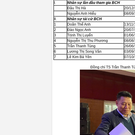
I.
Nhân sự lần đầu tham gia BCH
Đậu Thị Hà
20/12
Nguyễn Anh Hiểu
08/09
II.
Nhân sự tái cử BCH
1
Doãn Thế Anh
13/11
2
Đào Ngọc Anh
20/07
3
Trịnh Thị Luyến
01/06
4
Nguyễn Thị Thu Phương
08/08
5
Trần Thanh Tùng
26/06
6
Lương Thị Song Vân
03/09
7
Lê Kim Bá Yên
07/10
Đồng chí TS Trần Thanh Tù