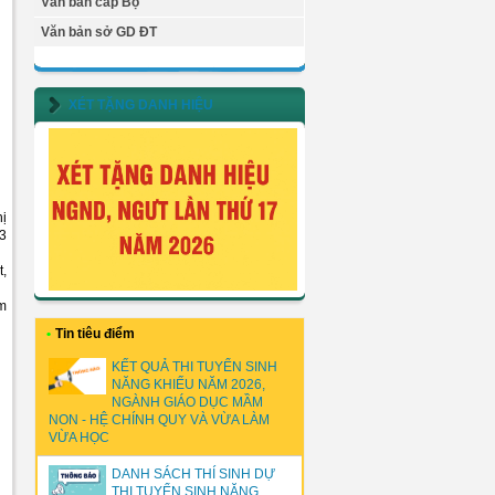
Văn bản cấp Bộ
Văn bản sở GD ĐT
XÉT TẶNG DANH HIỆU
hị
 3
t,
èm
•
Tin tiêu điểm
KẾT QUẢ THI TUYỂN SINH
NĂNG KHIẾU NĂM 2026,
NGÀNH GIÁO DỤC MẦM
NON - HỆ CHÍNH QUY VÀ VỪA LÀM
VỪA HỌC
DANH SÁCH THÍ SINH DỰ
THI TUYỂN SINH NĂNG