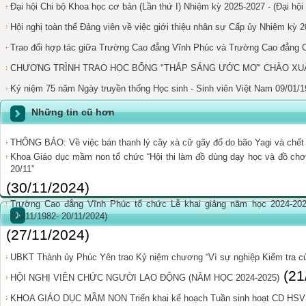
Đại hội Chi bộ Khoa học cơ bản (Lần thứ I) Nhiệm kỳ 2025-2027 - (Đại hội
Hội nghị toàn thể Đảng viên về việc giới thiệu nhân sự Cấp ủy Nhiệm kỳ 
Trao đổi hợp tác giữa Trường Cao đẳng Vĩnh Phúc và Trường Cao đẳng
CHƯƠNG TRÌNH TRAO HỌC BỔNG "THẮP SÁNG ƯỚC MƠ" CHÀO XUÂ
Kỷ niệm 75 năm Ngày truyền thống Học sinh - Sinh viên Việt Nam 09/01/1
Những tin cũ hơn
THÔNG BÁO: Về việc bán thanh lý cây xà cữ gãy đổ do bão Yagi và chết
Khoa Giáo dục mầm non tổ chức “Hội thi làm đồ dùng dạy học và đồ ch
20/11”
(30/11/2024)
Trường Cao đẳng Vĩnh Phúc tổ chức Lễ khai giảng năm học 2024-20
(20/11/1982- 20/11/2024)
(27/11/2024)
UBKT Thành ủy Phúc Yên trao Kỷ niệm chương “Vì sự nghiệp Kiểm tra c
(21
HỘI NGHỊ VIÊN CHỨC NGƯỜI LAO ĐỘNG (NĂM HỌC 2024-2025)
KHOA GIÁO DỤC MẦM NON Triển khai kế hoạch Tuần sinh hoạt CD HSV