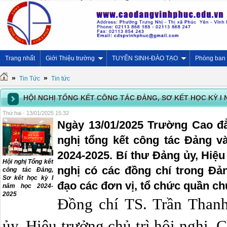
Trang nhất
Giới Thiệu trường
TUYỂN SINH-ĐÀO TẠO
Phòng ban
»
»
Tin Tức
Tin tức
HỘI NGHỊ TỔNG KẾT CÔNG TÁC ĐẢNG, SƠ KẾT HỌC KỲ I 
Thứ hai - 13/01/2025 15:32
Ngày 13/01/2025 Trường Cao đ
nghị tổng kết công tác Đảng v
2024-2025. Bí thư Đảng ủy, Hiệ
Hội nghị Tổng kết
nghị có các đồng chí trong Đả
công tác Đảng,
Sơ kết học kỳ I
đạo các đơn vị, tổ chức quần c
năm học 2024-
2025
Đồng chí TS. Trần Than
ủy, Hiệu trưởng chủ trì hội nghị.