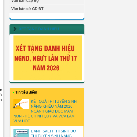
Văn bản cấp Bộ
Văn bản sở GD ĐT
XÉT TẶNG DANH HIỆU
ác
•
Tin tiêu điểm
hà
ên
KẾT QUẢ THI TUYỂN SINH
NĂNG KHIẾU NĂM 2026,
NGÀNH GIÁO DỤC MẦM
NON - HỆ CHÍNH QUY VÀ VỪA LÀM
VỪA HỌC
DANH SÁCH THÍ SINH DỰ
THI TUYỂN SINH NĂNG