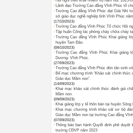
Hội nghị triển khai nhiệm vụ năm học 2023-
Lãnh đạo Trường Cao đẳng Vĩnh Phúc tổ chứ
Trường Cao đẳng Vĩnh Phúc đạt Giải Nhì toà
sở giáo dục nghề nghiệp tỉnh Vĩnh Phúc năm
(17/10/2023)
Trường Cao đẳng Vĩnh Phúc Tổ chức Hội ng
Tập huấn Công tác phòng cháy chữa cháy 
Trường Cao đẳng Vĩnh Phúc Khai giảng
huyện Tam Đảo.
(08/10/2023)
Trường Cao đẳng Vĩnh Phúc Khai giản
Dương- Vĩnh Phúc.
(27/09/2023)
Trường Cao đẳng Vĩnh Phúc đón tân sinh v
Bế mạc chương trình “Khảo sát chính thức đ
Giáo dục Mầm non”.
(14/09/2023)
Khai mạc khảo sát chính thức đánh giá chấ
Mầm non.
(09/09/2023)
Khai giảng lớp y tế thôn bản tại huyện Sông
Khai mạc chương trình khảo sát sơ bộ đán
Giáo dục Mầm non tại trường Cao đẳng Vĩn
(07/09/2023)
Thông báo ban hành Quyết định phê duyệt kế
trường CĐVP năm 2023