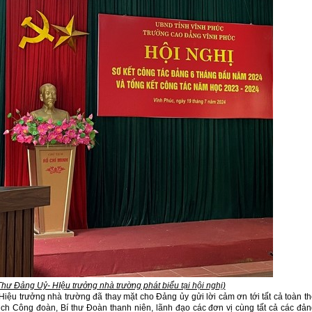
hư Đảng Uỷ- HIệu trưởng nhà trường phát biểu tại hội nghị)
iệu trưởng nhà trường đã thay mặt cho Đảng ủy gửi lời cảm ơn tới tất cả toàn t
ịch Công đoàn, Bí thư Đoàn thanh niên, lãnh đạo các đơn vị cùng tất cả các đả