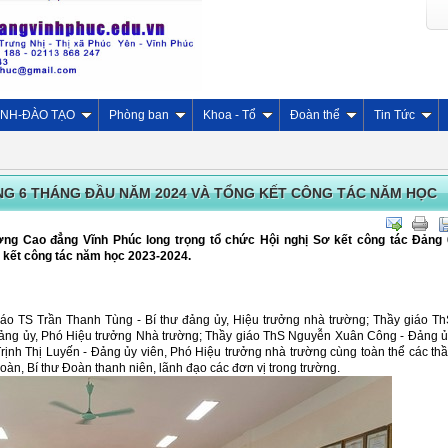
INH-ĐÀO TẠO
Phòng ban
Khoa - Tổ
Đoàn thể
Tin Tức
NG 6 THÁNG ĐẦU NĂM 2024 VÀ TỔNG KẾT CÔNG TÁC NĂM HỌC
ờng Cao đẳng Vĩnh Phúc long trọng tổ chức Hội nghị Sơ kết công tác Đảng 
 kết công tác năm học 2023-2024.
áo TS Trần Thanh Tùng - Bí thư đảng ủy, Hiệu trưởng nhà trường; Thầy giáo T
ảng ủy, Phó Hiệu trưởng Nhà trường; Thầy giáo ThS Nguyễn Xuân Công - Đảng 
rịnh Thị Luyến - Đảng ủy viên, Phó Hiệu trưởng nhà trường cùng toàn thể các th
oàn, Bí thư Đoàn thanh niên, lãnh đạo các đơn vị trong trường.