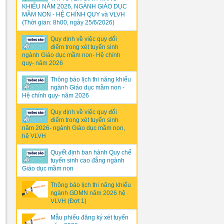
KHIẾU NĂM 2026, NGÀNH GIÁO DỤC
MẦM NON - HỆ CHÍNH QUY và VLVH
(Thời gian: 8h00, ngày 25/6/2026)
Quy định về việc quy đổi
điểm trong xét tuyển sinh
ngành Giáo dục mầm non- Hệ chính
quy- năm 2026
Thông báo lịch thi năng khiếu
ngành Giáo dục mầm non -
Hệ chính quy- năm 2026
Quy định về việc quy đổi
điểm trong xét tuyển sinh
năm 2026- ngành Giáo dục mầm non,
hệ VLVH
Quyết định ban hành Quy chế
tuyển sinh cao đẳng ngành
Giáo dục mầm non
Thông báo lịch thi năng khiếu
ngành GDMN năm 2026 hệ
VLVH (Đợt 1)
Mẫu phiếu đăng ký xét tuyển