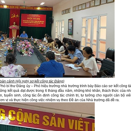
oàn cảnh Hội nghị sơ kết công tác Đảng)
ó bí thư Đảng ủy – Phó hiệu trưởng nhà trường trình bày Báo cáo sơ kết công t
ững kết quả đạt được trong 6 tháng đầu năm, những khó khăn, thách thức của n
, tuyển sinh, công tác ổn định công tác chính trị, tư tưởng cho người cán bộ vi
ơn vị và thực hiện công việc nhiệm vụ theo Đề án của Nhà trường đã đề ra.