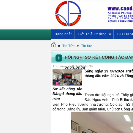
Trang nhất
Giới Thiệu trường
TUYỂN S
»
»
Tin Tức
Tin tức
HỘI NGHỊ SƠ KẾT CÔNG TÁC ĐẢ
Thứ sáu - 26/07/2024 16:30
2023-2024.
Sáng ngày 19 /07/2024 Trư
tháng đầu năm 2024 và Tổng
Sơ kết công tác
Đảng 6 tháng đầu
Tham dự Hội nghị có Thầy gi
năm
Đào Ngọc Anh – Phó Bí thư đ
viên, Phó Hiệu trưởng nhà trường; Cô giáo ThS T
cô trong Đảng ủy, Ban giám hiệu, Chủ tịch Công đ