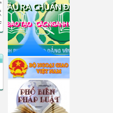
ệm
y.
o,
C