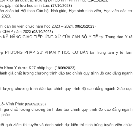
2024 khối thi đua các trường ĐH CĐ tỉnh Vĩnh Phúc
(19/11/2023)
c gặp mặt lưu học sinh Lào.
(17/10/2023)
n đoàn tại Hội thao Cán bộ, Nhà giáo, Học sinh sinh viên, Học viên các cơ
 2023.
hị cán bộ viên chức năm học 2023 – 2024.
(08/10/2023)
tại CĐVP năm 2023
(08/10/2023)
 lớp KỸ NĂNG GIAO TIẾP ỨNG XỬ CỦA CÁN BỘ Y TẾ tại Trung tâm Y tế
g lớp PHƯƠNG PHÁP SƯ PHẠM Y HỌC CƠ BẢN tại Trung tâm y tế Tam
iên Khoa Y dược K27 nhập học.
(18/09/2023)
ánh giá chất lượng chương trình đào tạo chính quy trình độ cao đẳng ngành
t lượng chương trình đào tạo chính quy trình độ cao đẳng ngành Giáo dục
 Lô- Vĩnh Phúc
(09/09/2023)
h giá chất lượng chương trình đào tạo chính quy trình độ cao đẳng ngành
h phúc
t quả điểm thi tuyển và danh sách dự kiến thí sinh trúng tuyển viên chức