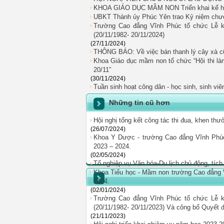
KHOA GIÁO DỤC MẦM NON Triển khai kế ho
UBKT Thành ủy Phúc Yên trao Kỷ niệm chươ
Trường Cao đẳng Vĩnh Phúc tổ chức Lễ k
(20/11/1982- 20/11/2024)
(27/11/2024)
THÔNG BÁO: Về việc bán thanh lý cây xà cữ
Khoa Giáo dục mầm non tổ chức “Hội thi l
20/11”
(30/11/2024)
Tuần sinh hoạt công dân - học sinh, sinh vi
Những tin cũ hơn
Hội nghị tổng kết công tác thi đua, khen thư
(26/07/2024)
Khoa Y Dược - trường Cao đẳng Vĩnh Phúc 
2023 – 2024.
(02/05/2024)
Tổ nghiệp vụ Văn hóa-Du lịch chủ động, tíc
Khoa Tiểu học - Mầm non trường Cao đẳng Vĩ
2024.
(02/01/2024)
Trường Cao đẳng Vĩnh Phúc tổ chức Lễ k
(20/11/1982- 20/11/2023) Và công bố Quyết đ
(21/11/2023)