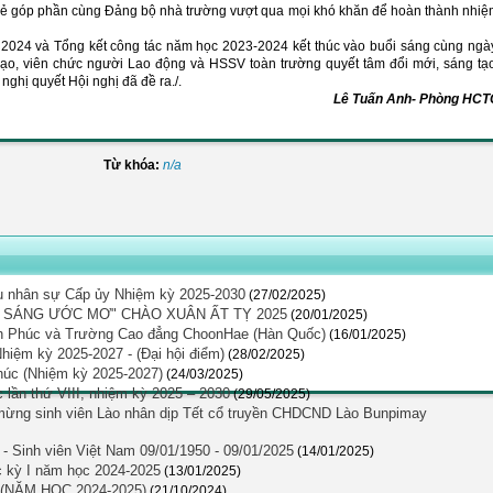
a sẻ góp phần cùng Đảng bộ nhà trường vượt qua mọi khó khăn để hoàn thành nhi
 2024 và Tổng kết công tác năm học 2023-2024 kết thúc vào buổi sáng cùng ngà
đạo, viên chức người Lao động và HSSV toàn trường quyết tâm đổi mới, sáng tạ
nghị quyết Hội nghị đã đề ra./.
Lê Tuấn Anh- Phòng HCT
Từ khóa:
n/a
iệu nhân sự Cấp ủy Nhiệm kỳ 2025-2030
(27/02/2025)
SÁNG ƯỚC MƠ" CHÀO XUÂN ẤT TỴ 2025
(20/01/2025)
nh Phúc và Trường Cao đẳng ChoonHae (Hàn Quốc)
(16/01/2025)
Nhiệm kỳ 2025-2027 - (Đại hội điểm)
(28/02/2025)
húc (Nhiệm kỳ 2025-2027)
(24/03/2025)
lần thứ VIII, nhiệm kỳ 2025 – 2030
(29/05/2025)
ừng sinh viên Lào nhân dịp Tết cổ truyền CHDCND Lào Bunpimay
- Sinh viên Việt Nam 09/01/1950 - 09/01/2025
(14/01/2025)
c kỳ I năm học 2024-2025
(13/01/2025)
NĂM HỌC 2024-2025)
(21/10/2024)