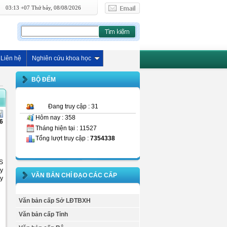
03:13 +07 Thứ bảy, 08/08/2026
Liên hệ
Nghiên cứu khoa học
BỘ ĐẾM
Đang truy cập : 31
Hôm nay : 358
6
Tháng hiện tại : 11527
Tổng lượt truy cập :
7354338
hS
ủy
VĂN BẢN CHỈ ĐẠO CÁC CẤP
ầy
Văn bản cấp Sở LĐTBXH
Văn bản cấp Tỉnh