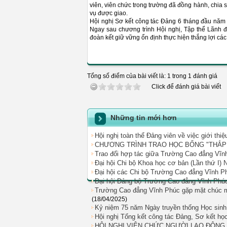
viên, viên chức trong trường đã đồng hành, chi
vụ được giao.
Hội nghị Sơ kết công tác Đảng 6 tháng đầu năm
Ngay sau chương trình Hội nghị, Tập thể Lãnh 
đoàn kết giữ vững ổn định thực hiện thắng lợi các 
Tổng số điểm của bài viết là: 1 trong 1 đánh giá
Click để đánh giá bài viết
Những tin mới hơn
Hội nghị toàn thể Đảng viên về việc giới th
CHƯƠNG TRÌNH TRAO HỌC BỔNG "THẮP 
Trao đổi hợp tác giữa Trường Cao đẳng Vĩ
Đại hội Chi bộ Khoa học cơ bản (Lần thứ I) 
Đại hội các Chi bộ Trường Cao đẳng Vĩnh P
Đại hội Đảng bộ Trường Cao đẳng Vĩnh Phúc 
Trường Cao đẳng Vĩnh Phúc gặp mặt chúc m
(18/04/2025)
Kỷ niệm 75 năm Ngày truyền thống Học sinh 
Hội nghị Tổng kết công tác Đảng, Sơ kết họ
HỘI NGHỊ VIÊN CHỨC NGƯỜI LAO ĐỘNG (