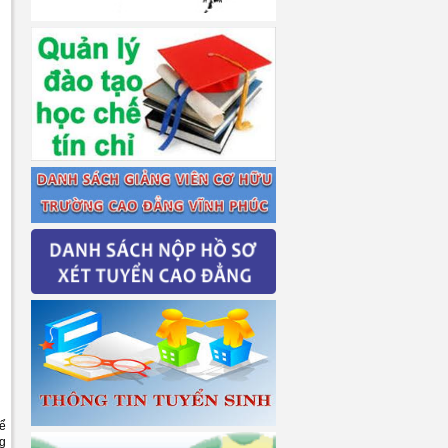
hể
ng