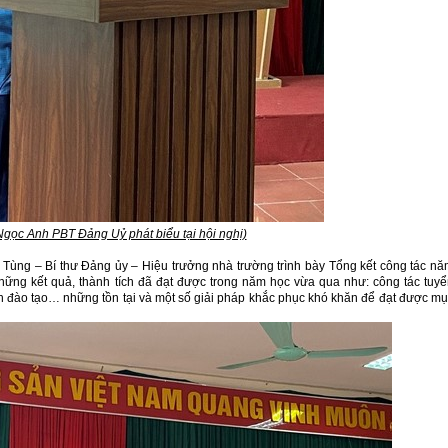
gọc Anh PBT Đảng Uỷ phát biểu tại hội nghị)
Tùng – Bí thư Đảng ủy – Hiệu trưởng nhà trường trình bày Tổng kết công tác n
hững kết quả, thành tích đã đạt được trong năm học vừa qua như: công tác tuy
nh đào tạo… những tồn tại và một số giải pháp khắc phục khó khăn để đạt được m