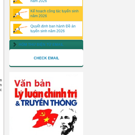
năm 2026
Kế hoạch công tác tuyển sinh
năm 2026
Quyết định ban hành Đề án
tuyển sinh năm 2026
HÒM THƯ ĐIỆN TỬ EMAIL
CHECK EMAIL
ăm
ển
ục