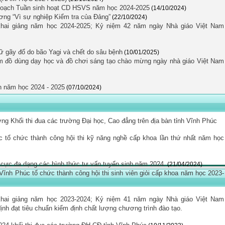
ạch Tuần sinh hoạt CD HSVS năm học 2024-2025
(14/10/2024)
ng “Vì sự nghiệp Kiểm tra của Đảng”
(22/10/2024)
hai giảng năm học 2024-2025; Kỷ niệm 42 năm ngày Nhà giáo Việt Nam
 gãy đổ do bão Yagi và chết do sâu bệnh
(10/01/2025)
àm đồ dùng dạy học và đồ chơi sáng tạo chào mừng ngày nhà giáo Việt Nam
ên năm học 2024 - 2025
(07/10/2024)
ởng Khối thi đua các trường Đại học, Cao đẳng trên địa bàn tỉnh Vĩnh Phúc
tổ chức thành công hội thi kỹ năng nghề cấp khoa lần thứ nhất năm học
h cực đa dạng các hình thức tư vấn tuyển sinh năm 2024.
(21/04/2024)
nh Phúc tổ chức thành công hội thi sinh viên giỏi cấp khoa năm học 2023-
hai giảng năm học 2023-2024; Kỷ niệm 41 năm ngày Nhà giáo Việt Nam
ịnh đạt tiêu chuẩn kiểm định chất lượng chương trình đào tạo.