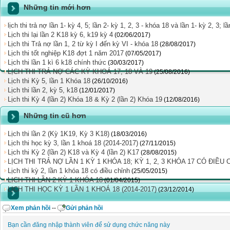
Những tin mới hơn
lịch thi trả nợ lần 1- kỳ 4, 5; lần 2- kỳ 1, 2, 3 - khóa 18 và lần 1- kỳ 2, 3; 
Lịch thi lại lần 2 K18 kỳ 6, k19 kỳ 4
(02/06/2017)
Lịch thi Trả nợ lần 1, 2 từ kỳ I đến kỳ VI - khóa 18
(28/08/2017)
Lịch thi tốt nghiệp K18 đợt 1 năm 2017
(07/05/2017)
Lịch thi lần 1 kì 6 k18 chính thức
(30/03/2017)
LỊCH THI TRẢ NỢ CÁC KỲ KHOÁ 17, 18 VÀ 19
(25/08/2016)
Lịch thi Kỳ 5, lần 1 Khóa 18
(26/10/2016)
Lịch thi lần 2, kỳ 5, k18
(12/01/2017)
Lịch thi Kỳ 4 (lần 2) Khóa 18 & Kỳ 2 (lần 2) Khóa 19
(12/08/2016)
Những tin cũ hơn
Lịch thi lần 2 (Kỳ 1K19, Kỳ 3 K18)
(18/03/2016)
Lịch thi học kỳ 3, lần 1 khoá 18 (2014-2017)
(27/11/2015)
Lịch thi Kỳ 2 (lần 2) K18 và Kỳ 4 (lần 2) K17
(28/08/2015)
LỊCH THI TRẢ NỢ LẦN 1 KỲ 1 KHÓA 18; KỲ 1, 2, 3 KHÓA 17 CÓ ĐIỀU 
Lịch thi kỳ 2, lần 1 khóa 18 có điều chỉnh
(25/05/2015)
LỊCH THI LẦN 2 KỲ 1 KHÓA 18
(01/04/2015)
LỊCH THI HỌC KỲ 1 LẦN 1 KHOÁ 18 (2014-2017)
(23/12/2014)
Xem phản hồi
--
Gửi phản hồi
Bạn cần đăng nhập thành viên để sử dụng chức năng này