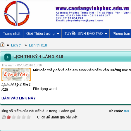
Trang nhất
Giới Thiệu trường
TUYỂN SINH-ĐÀO TẠO
Phòng ban
»
»
Lịch thi
Lịch thi k18
LỊCH THI KỲ 4 LẦN 1 K18
Thứ năm - 05/05/2016 10:16
Mời các thầy cô và các em sinh viên bấm vào đường link dướ
Lịch thi kỳ 4 lần 1
File dạng word
K18
BẤM VÀO LINK NÀY
Tổng số điểm của bài viết là: 2 trong 1 đánh giá
Từ khóa:
n/a
Click để đánh giá bài viết