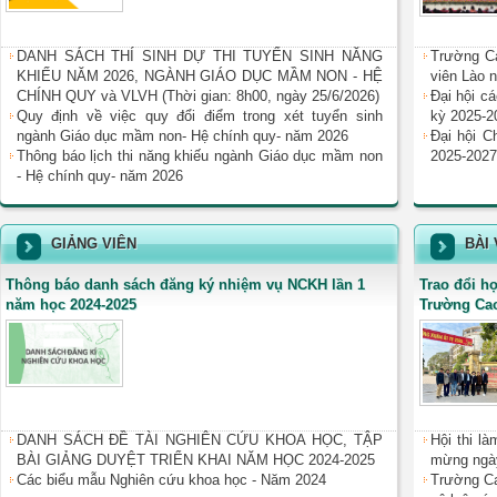
DANH SÁCH THÍ SINH DỰ THI TUYỂN SINH NĂNG
Trường C
KHIẾU NĂM 2026, NGÀNH GIÁO DỤC MẦM NON - HỆ
viên Lào 
CHÍNH QUY và VLVH (Thời gian: 8h00, ngày 25/6/2026)
Đại hội c
Quy định về việc quy đổi điểm trong xét tuyển sinh
kỳ 2025-2
ngành Giáo dục mầm non- Hệ chính quy- năm 2026
Đại hội C
Thông báo lịch thi năng khiếu ngành Giáo dục mầm non
2025-2027 
- Hệ chính quy- năm 2026
GIẢNG VIÊN
BÀI 
Thông báo danh sách đăng ký nhiệm vụ NCKH lần 1
Trao đổi h
năm học 2024-2025
Trường Ca
DANH SÁCH ĐỀ TÀI NGHIÊN CỨU KHOA HỌC, TẬP
Hội thi l
BÀI GIẢNG DUYỆT TRIỂN KHAI NĂM HỌC 2024-2025
mừng ngày
Các biểu mẫu Nghiên cứu khoa học - Năm 2024
Trường Ca