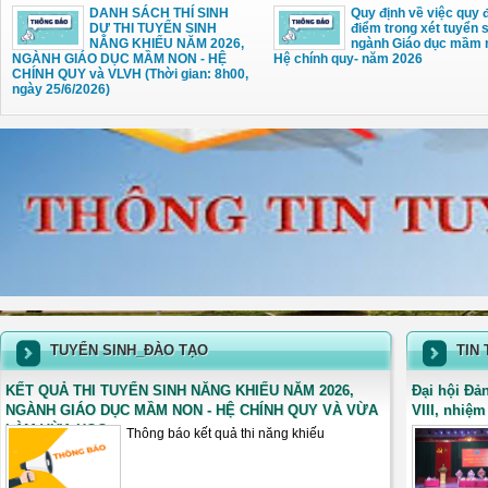
DANH SÁCH THÍ SINH
Quy định về việc quy đ
DỰ THI TUYỂN SINH
điểm trong xét tuyển 
NĂNG KHIẾU NĂM 2026,
ngành Giáo dục mầm
NGÀNH GIÁO DỤC MẦM NON - HỆ
Hệ chính quy- năm 2026
CHÍNH QUY và VLVH (Thời gian: 8h00,
ngày 25/6/2026)
TUYỂN SINH_ĐÀO TẠO
TIN
KẾT QUẢ THI TUYỂN SINH NĂNG KHIẾU NĂM 2026,
Đại hội Đả
NGÀNH GIÁO DỤC MẦM NON - HỆ CHÍNH QUY VÀ VỪA
VIII, nhiệm
LÀM VỪA HỌC
Thông báo kết quả thi năng khiếu