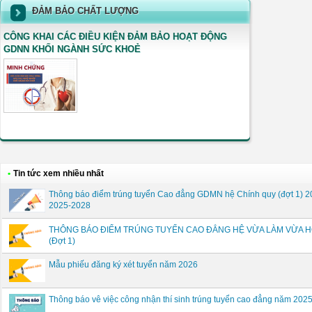
ĐẢM BẢO CHẤT LƯỢNG
CÔNG KHAI CÁC ĐIỀU KIỆN ĐẢM BẢO HOẠT ĐỘNG
GDNN KHỐI NGÀNH SỨC KHOẺ
•
Tin tức xem nhiều nhất
Thông báo điểm trúng tuyển Cao đẳng GDMN hệ Chính quy (đợt 1) 2
2025-2028
THÔNG BÁO ĐIỂM TRÚNG TUYỂN CAO ĐẲNG HỆ VỪA LÀM VỪA H
(Đợt 1)
Mẫu phiếu đăng ký xét tuyển năm 2026
Thông báo vê việc công nhận thí sinh trúng tuyển cao đẳng năm 20