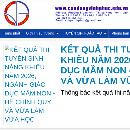
Trang nhất
Giới Thiệu trường
TUYỂN SINH-ĐÀO TẠO
Phòng ban
KẾT QUẢ THI T
KHIẾU NĂM 202
DỤC MẦM NON -
VÀ VỪA LÀM V
Thông báo kết quả thi n