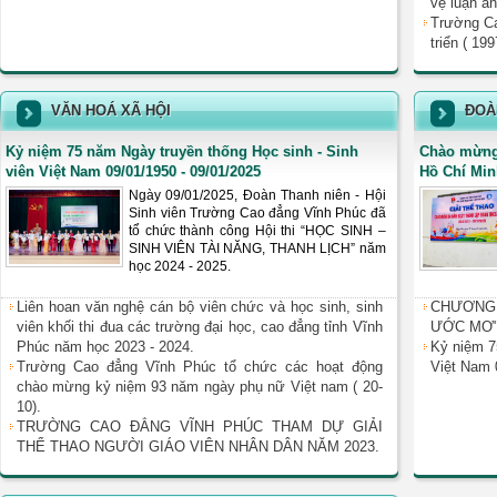
vệ luận án
Trường C
triển ( 19
VĂN HOÁ XÃ HỘI
ĐOÀ
Kỷ niệm 75 năm Ngày truyền thống Học sinh - Sinh
Chào mừng
viên Việt Nam 09/01/1950 - 09/01/2025
Hồ Chí Minh
Ngày 09/01/2025, Đoàn Thanh niên - Hội
Sinh viên Trường Cao đẳng Vĩnh Phúc đã
tổ chức thành công Hội thi “HỌC SINH –
SINH VIÊN TÀI NĂNG, THANH LỊCH” năm
học 2024 - 2025.
Liên hoan văn nghệ cán bộ viên chức và học sinh, sinh
CHƯƠNG
viên khối thi đua các trường đại học, cao đẳng tỉnh Vĩnh
ƯỚC MƠ"
Phúc năm học 2023 - 2024.
Kỷ niệm 7
Trường Cao đẳng Vĩnh Phúc tổ chức các hoạt động
Việt Nam 
chào mừng kỷ niệm 93 năm ngày phụ nữ Việt nam ( 20-
10).
TRƯỜNG CAO ĐẲNG VĨNH PHÚC THAM DỰ GIẢI
THỂ THAO NGƯỜI GIÁO VIÊN NHÂN DÂN NĂM 2023.